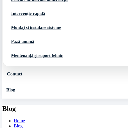
Intervenție rapidă
Montaj și instalare sisteme
Pază umană
Mentenanță și suport tehnic
Contact
Blog
Blog
Home
Blog