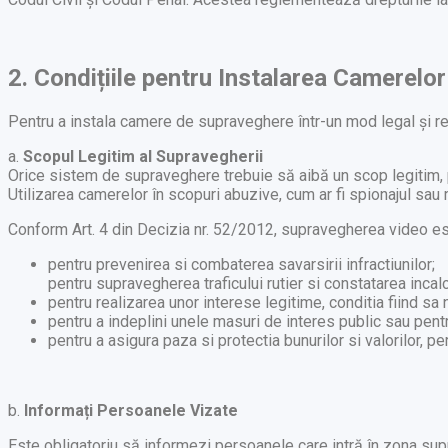
2. Condițiile pentru Instalarea Camerel
Pentru a instala camere de supraveghere într-un mod legal și re
a.
Scopul Legitim al Supravegherii
Orice sistem de supraveghere trebuie să aibă un scop legitim, p
Utilizarea camerelor în scopuri abuzive, cum ar fi spionajul sau 
Conform Art. 4 din Decizia nr. 52/2012, supravegherea video es
pentru prevenirea si combaterea savarsirii infractiunilor;
pentru supravegherea traficului rutier si constatarea incalca
pentru realizarea unor interese legitime, conditia fiind sa
pentru a indeplini unele masuri de interes public sau pentr
pentru a asigura paza si protectia bunurilor si valorilor, per
b.
Informați Persoanele Vizate
Este obligatoriu să informezi persoanele care intră în zona su