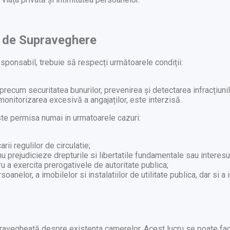
or de Supraveghere
sponsabil, trebuie să respecți următoarele condiții:
recum securitatea bunurilor, prevenirea și detectarea infracțiunil
monitorizarea excesivă a angajaților, este interzisă.
te permisa numai in urmatoarele cazuri:
rii regulilor de circulatie;
 nu prejudicieze drepturile si libertatile fundamentale sau interes
u a exercita prerogativele de autoritate publica;
soanelor, a imobilelor si instalatiilor de utilitate publica, dar si a
pravegheată despre existența camerelor. Acest lucru se poate fac