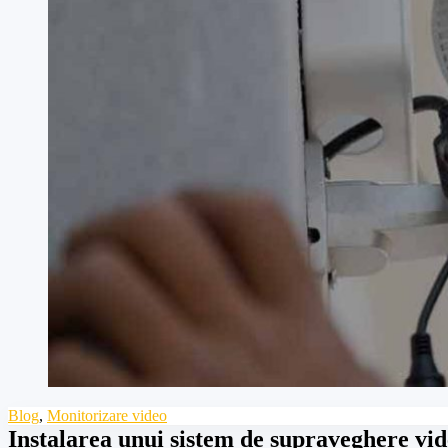
Blog
,
Monitorizare video
Instalarea unui sistem de supraveghere vi