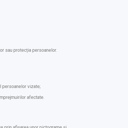
or sau protecția persoanelor.
ul persoanelor vizate;
 imprejmuirilor afectate.
e prin afișarea unor pictograme și