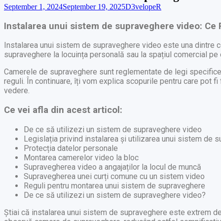
September 1, 2024
September 19, 2025
D3velopeR
Instalarea unui sistem de supraveghere video: Ce 
Instalarea unui sistem de supraveghere video este una dintre ce
supraveghere la locuința personală sau la spațiul comercial pe car
Camerele de supraveghere sunt reglementate de legi specifice, i
reguli. În continuare, îți vom explica scopurile pentru care pot 
vedere.
Ce vei afla din acest articol:
De ce să utilizezi un sistem de supraveghere video
Legislația privind instalarea și utilizarea unui sistem de
Protecția datelor personale
Montarea camerelor video la bloc
Supravegherea video a angajaților la locul de muncă
Supravegherea unei curți comune cu un sistem video
Reguli pentru montarea unui sistem de supraveghere
De ce să utilizezi un sistem de supraveghere video?
Știai că instalarea unui sistem de supraveghere este extrem de e