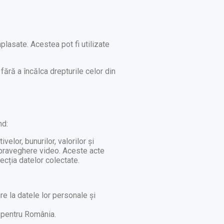
plasate. Acestea pot fi utilizate
fără a încălca drepturile celor din
nd:
lor, bunurilor, valorilor și
supraveghere video. Aceste acte
ecția datelor colectate.
e la datele lor personale și
 pentru România.