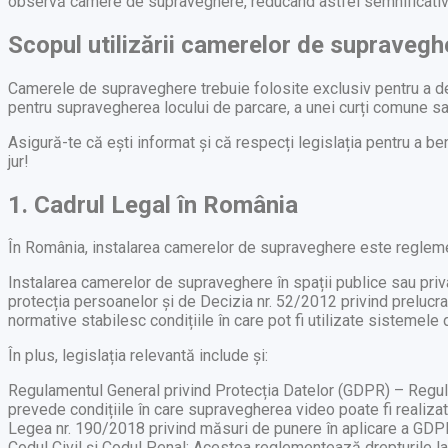
observă camere de supraveghere, reducând astfel semnificativ r
Scopul utilizării camerelor de supravegh
Camerele de supraveghere trebuie folosite exclusiv pentru a desc
pentru supravegherea locului de parcare, a unei curți comune sa
Asigură-te că ești informat și că respecți legislația pentru a b
jur!
1. Cadrul Legal în România
În România, instalarea camerelor de supraveghere este reglement
Instalarea camerelor de supraveghere în spații publice sau priva
protecția persoanelor și de Decizia nr. 52/2012 privind prelucra
normative stabilesc condițiile în care pot fi utilizate sistemel
În plus, legislația relevantă include și:
Regulamentul General privind Protecția Datelor (GDPR) – Regula
prevede condițiile în care supravegherea video poate fi realizat
Legea nr. 190/2018 privind măsuri de punere în aplicare a GDP
Codul Civil și Codul Penal: Acestea reglementează drepturile la 