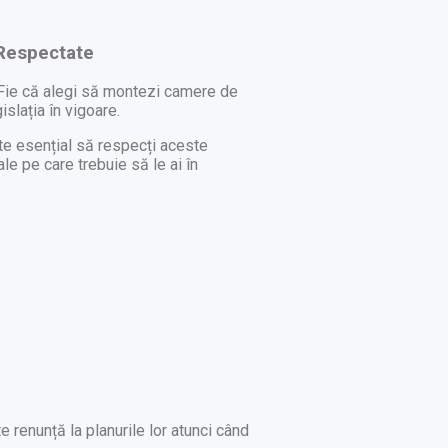
 Respectate
. Fie că alegi să montezi camere de
islația în vigoare.
ste esențial să respecți aceste
le pe care trebuie să le ai în
 renunță la planurile lor atunci când