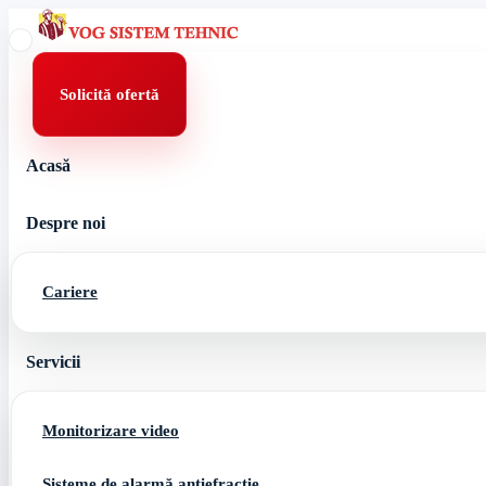
Skip
to
content
Solicită ofertă
Acasă
Despre noi
Cariere
Servicii
Monitorizare video
Sisteme de alarmă antiefracție