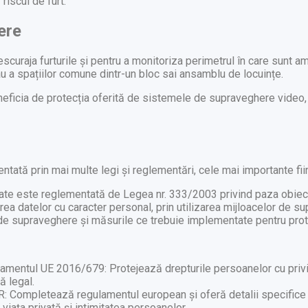
iscul de furt.
ere
uraja furturile și pentru a monitoriza perimetrul în care sunt am
u a spațiilor comune dintr-un bloc sai ansamblu de locuințe.
eneficia de protecția oferită de sistemele de supraveghere video, 
ată prin mai multe legi și reglementări, cele mai importante fii
te este reglementată de Legea nr. 333/2003 privind paza obiective
rea datelor cu caracter personal, prin utilizarea mijloacelor de 
e de supraveghere și măsurile ce trebuie implementate pentru prot
mentul UE 2016/679: Protejează drepturile persoanelor cu privir
ă legal.
R: Completează regulamentul european și oferă detalii specifice
viața privată și intimitatea persoanelor.