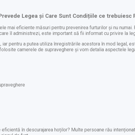
Prevede Legea și Care Sunt Condițiile ce trebuiesc
le mai eficiente măsuri pentru prevenirea furturilor și nu numai
e îl administrezi, este important să fii informat cu privire la leg
ar pentru a putea utiliza înregistrările acestora în mod legal, e
fi folosite camerele de supraveghere și vom detalia aspectele lega
 supraveghere
ficientă în descurajarea hoților? Multe persoane rău intenționate