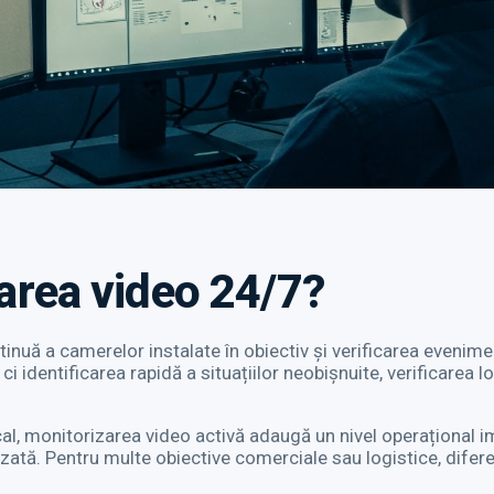
area video 24/7?
uă a camerelor instalate în obiectiv și verificarea evenime
ci identificarea rapidă a situațiilor neobișnuite, verificarea l
al, monitorizarea video activă adaugă un nivel operațional imp
nizată. Pentru multe obiective comerciale sau logistice, difer