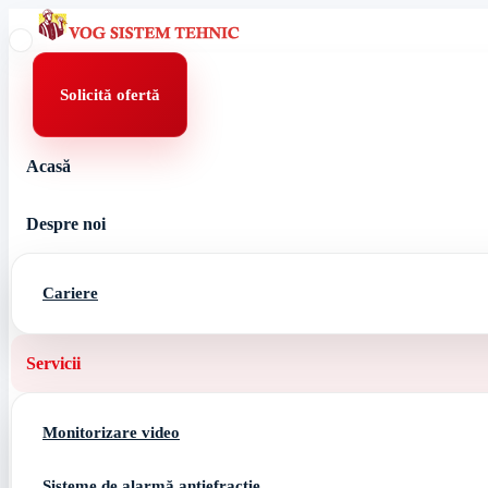
Skip
to
content
Solicită ofertă
Acasă
Despre noi
Cariere
Servicii
Monitorizare video
Sisteme de alarmă antiefracție