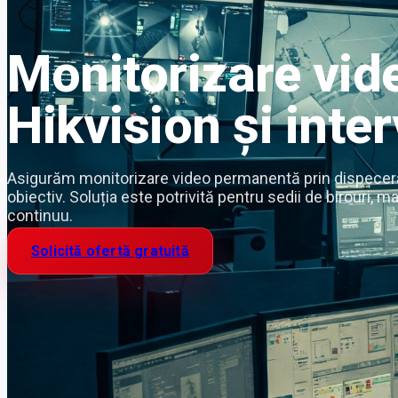
Monitorizare vid
Hikvision și inte
Asigurăm monitorizare video permanentă prin dispecerat, v
obiectiv. Soluția este potrivită pentru sedii de birouri, 
continuu.
Solicită ofertă gratuită