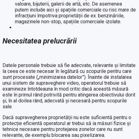
valoare, bijuterii, galerii de artă, etc. De asemenea
putem include aici și spațiile comerciale cu risc mare de
infracțiuni împotriva proprietății de ex. benzinăriile,
magazinele non-stop, spațiile comerciale izolate.
Necesitatea prelucrării
Datele personale trebuie să fie adecvate, relevante și limitate
la ceea ce este necesar în legătură cu scopurile pentru care
sunt procesate („minimizarea datelor”). Înainte de instalarea
unui sistem de supraveghere video, operatorul trebuie să
examineze întotdeauna în mod critic dacă această măsură
este în primul rând potrivită pentru atingerea obiectivului dorit
și, în al doilea rând, adecvată și necesară pentru scopurile
sale.
Dacă supravegherea proprietății nu este suficientă pentru o
protecție eficientă operatorul ar trebui să ia măsuri fizice și
tehnice necesare pentru protejarea zonelor care nu sunt
relevante, de exemplu blocarea sau pixelizarea.