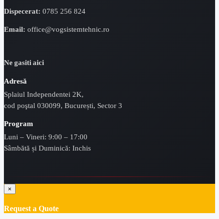
Dispecerat:
0785 256 824
Email:
office@vogsistemtehnic.ro
Ne gasiti aici
Adresă
Splaiul Independentei 2K,
cod poştal 030099, București, Sector 3
Program
Luni – Vineri: 9:00 – 17:00
Sâmbătă și Duminică: Inchis
×
Request a Quote