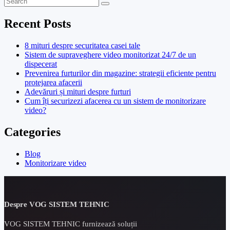
Recent Posts
8 mituri despre securitatea casei tale
Sistem de supraveghere video monitorizat 24/7 de un
dispecerat
Prevenirea furturilor din magazine: strategii eficiente pentru
protejarea afacerii
Adevăruri și mituri despre furturi
Cum îți securizezi afacerea cu un sistem de monitorizare
video?
Categories
Blog
Monitorizare video
Despre VOG SISTEM TEHNIC
VOG SISTEM TEHNIC furnizează soluții