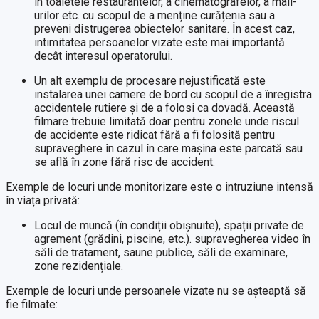
în toaletele restaurantelor, a cinematografelor, a mall-
urilor etc. cu scopul de a menține curățenia sau a
preveni distrugerea obiectelor sanitare. În acest caz,
intimitatea persoanelor vizate este mai importantă
decât interesul operatorului.
Un alt exemplu de procesare nejustificată este
instalarea unei camere de bord cu scopul de a înregistra
accidentele rutiere și de a folosi ca dovadă. Această
filmare trebuie limitată doar pentru zonele unde riscul
de accidente este ridicat fără a fi folosită pentru
supraveghere în cazul în care mașina este parcată sau
se află în zone fără risc de accident.
Exemple de locuri unde monitorizare este o intruziune intensă
în viața privată:
Locul de muncă (în condiții obișnuite), spații private de
agrement (grădini, piscine, etc.). supravegherea video în
săli de tratament, saune publice, săli de examinare,
zone rezidențiale.
Exemple de locuri unde persoanele vizate nu se așteaptă să
fie filmate: