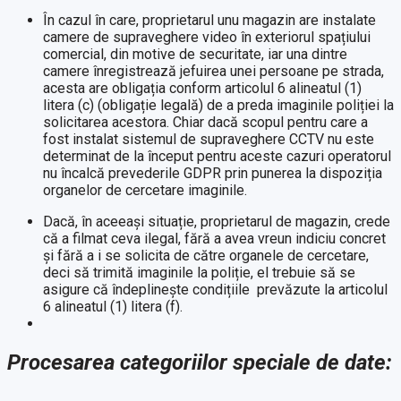
În cazul în care, proprietarul unu magazin are instalate
camere de supraveghere video în exteriorul spațiului
comercial, din motive de securitate, iar una dintre
camere înregistrează jefuirea unei persoane pe strada,
acesta are obligația conform articolul 6 alineatul (1)
litera (c) (obligație legală) de a preda imaginile poliției la
solicitarea acestora. Chiar dacă scopul pentru care a
fost instalat sistemul de supraveghere CCTV nu este
determinat de la început pentru aceste cazuri operatorul
nu încalcă prevederile GDPR prin punerea la dispoziția
organelor de cercetare imaginile.
Dacă, în aceeași situație, proprietarul de magazin, crede
că a filmat ceva ilegal, fără a avea vreun indiciu concret
și fără a i se solicita de către organele de cercetare,
deci să trimită imaginile la poliție, el trebuie să se
asigure că îndeplinește condițiile prevăzute la articolul
6 alineatul (1) litera (f).
Procesarea categoriilor speciale de date: