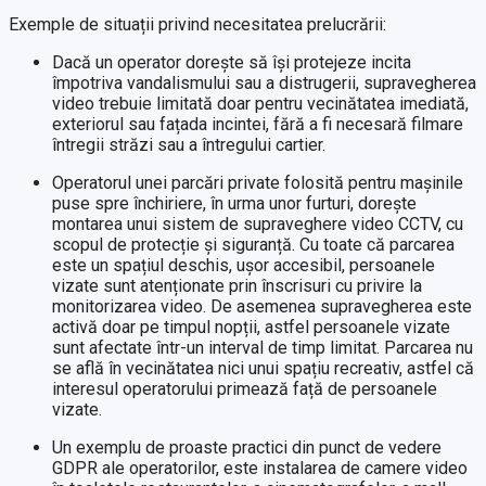
Exemple de situații privind necesitatea prelucrării:
Dacă un operator dorește să își protejeze incita
împotriva vandalismului sau a distrugerii, supravegherea
video trebuie limitată doar pentru vecinătatea imediată,
exteriorul sau fațada incintei, fără a fi necesară filmare
întregii străzi sau a întregului cartier.
Operatorul unei parcări private folosită pentru mașinile
puse spre închiriere, în urma unor furturi, dorește
montarea unui sistem de supraveghere video CCTV, cu
scopul de protecție și siguranță. Cu toate că parcarea
este un spațiul deschis, ușor accesibil, persoanele
vizate sunt atenționate prin înscrisuri cu privire la
monitorizarea video. De asemenea supravegherea este
activă doar pe timpul nopții, astfel persoanele vizate
sunt afectate într-un interval de timp limitat. Parcarea nu
se află în vecinătatea nici unui spațiu recreativ, astfel că
interesul operatorului primează față de persoanele
vizate.
Un exemplu de proaste practici din punct de vedere
GDPR ale operatorilor, este instalarea de camere video