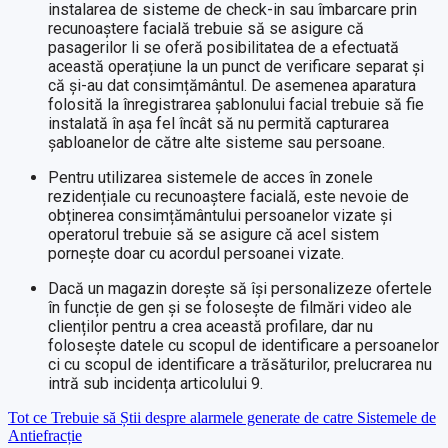
instalarea de sisteme de check-in sau îmbarcare prin
recunoaștere facială trebuie să se asigure că
pasagerilor li se oferă posibilitatea de a efectuată
această operațiune la un punct de verificare separat și
că și-au dat consimțământul. De asemenea aparatura
folosită la înregistrarea șablonului facial trebuie să fie
instalată în așa fel încât să nu permită capturarea
șabloanelor de către alte sisteme sau persoane.
Pentru utilizarea sistemele de acces în zonele
rezidențiale cu recunoaștere facială, este nevoie de
obținerea consimțământului persoanelor vizate și
operatorul trebuie să se asigure că acel sistem
pornește doar cu acordul persoanei vizate.
Dacă un magazin dorește să își personalizeze ofertele
în funcție de gen și se folosește de filmări video ale
clienților pentru a crea această profilare, dar nu
folosește datele cu scopul de identificare a persoanelor
ci cu scopul de identificare a trăsăturilor, prelucrarea nu
intră sub incidența articolului 9.
Post
Tot ce Trebuie să Știi despre alarmele generate de catre Sistemele de
Antiefracție
navigation