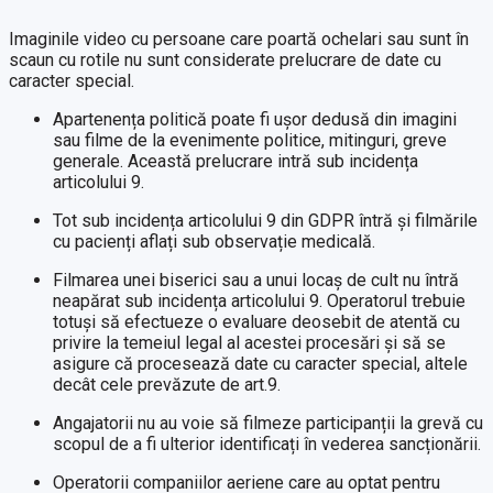
Imaginile video cu persoane care poartă ochelari sau sunt în
scaun cu rotile nu sunt considerate prelucrare de date cu
caracter special.
Apartenența politică poate fi ușor dedusă din imagini
sau filme de la evenimente politice, mitinguri, greve
generale. Această prelucrare intră sub incidența
articolului 9.
Tot sub incidența articolului 9 din GDPR întră și filmările
cu pacienți aflați sub observație medicală.
Filmarea unei biserici sau a unui locaș de cult nu întră
neapărat sub incidența articolului 9. Operatorul trebuie
totuși să efectueze o evaluare deosebit de atentă cu
privire la temeiul legal al acestei procesări și să se
asigure că procesează date cu caracter special, altele
decât cele prevăzute de art.9.
Angajatorii nu au voie să filmeze participanții la grevă cu
scopul de a fi ulterior identificați în vederea sancționării.
Operatorii companiilor aeriene care au optat pentru