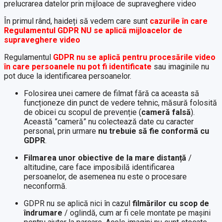
prelucrarea datelor prin mijloace de supraveghere video
În primul rând, haideți să vedem care sunt
cazurile în care
Regulamentul GDPR NU se aplică mijloacelor de
supraveghere video
Regulamentul
GDPR nu se aplică pentru procesările video
în care persoanele nu pot fi identificate
sau imaginile nu
pot duce la identificarea persoanelor.
Folosirea unei camere de filmat fără ca aceasta să
funcționeze din punct de vedere tehnic, măsură folosită
de obicei cu scopul de prevenție (
cameră falsă
).
Această ”cameră” nu colectează date cu caracter
personal, prin urmare
nu trebuie să fie conformă cu
GDPR
.
Filmarea unor obiective de la mare distanță
/
altitudine, care face imposibilă identificarea
persoanelor, de asemenea nu este o procesare
neconformă.
GDPR nu se aplică nici în cazul
filmărilor cu scop de
îndrumare
/ oglindă, cum ar fi cele montate pe mașini