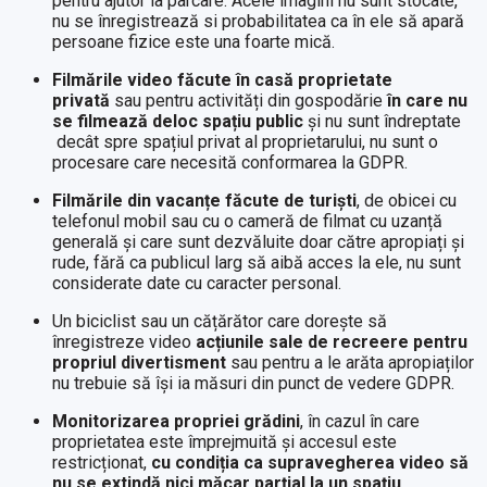
pentru ajutor la parcare. Acele imagini nu sunt stocate,
nu se înregistrează si probabilitatea ca în ele să apară
persoane fizice este una foarte mică.
Filmările video făcute în casă proprietate
privată
sau pentru activități din gospodărie
în care nu
se filmează deloc spațiu public
și nu sunt îndreptate
decât spre spațiul privat al proprietarului, nu sunt o
procesare care necesită conformarea la GDPR.
Filmările din vacanțe făcute de turiști
, de obicei cu
telefonul mobil sau cu o cameră de filmat cu uzanță
generală și care sunt dezvăluite doar către apropiați și
rude, fără ca publicul larg să aibă acces la ele, nu sunt
considerate date cu caracter personal.
Un biciclist sau un cățărător care dorește să
înregistreze video
acțiunile sale de recreere pentru
propriul divertisment
sau pentru a le arăta apropiaților
nu trebuie să își ia măsuri din punct de vedere GDPR.
Monitorizarea propriei grădini
, în cazul în care
proprietatea este împrejmuită și accesul este
restricționat,
cu condiția ca supravegherea video să
nu se extindă nici măcar parțial la un spațiu