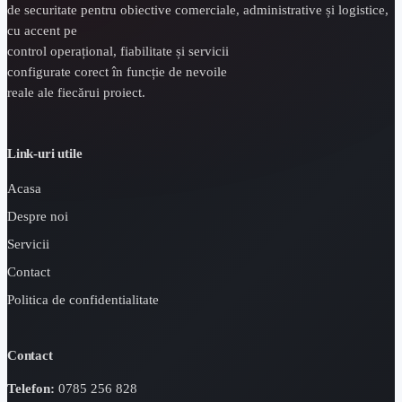
de securitate pentru obiective comerciale, administrative și logistice,
cu accent pe
control operațional, fiabilitate și servicii
configurate corect în funcție de nevoile
reale ale fiecărui proiect.
Link-uri utile
Acasa
Despre noi
Servicii
Contact
Politica de confidentialitate
Contact
Telefon:
0785 256 828