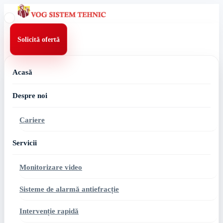
Skip
to
content
Solicită ofertă
Acasă
Despre noi
Cariere
Servicii
Monitorizare video
Sisteme de alarmă antiefracție
Intervenție rapidă